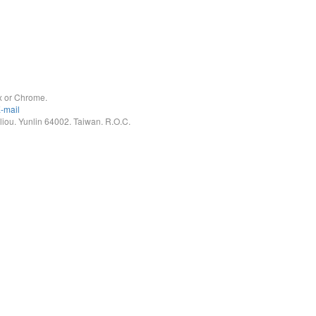
x or Chrome.
-mail
. Yunlin 64002. Taiwan. R.O.C.