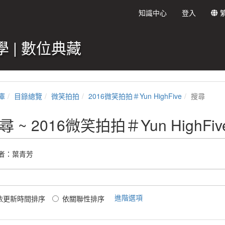
知識中心
登入
 | 數位典藏
庫
目錄總覽
微笑拍拍
2016微笑拍拍＃Yun HighFive
搜尋
尋 ~ 2016微笑拍拍＃Yun HighFiv
者：葉青芳
進階選項
依更新時間排序
依關聯性排序