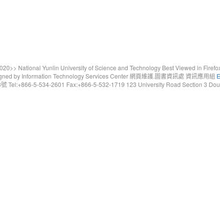
20>> National Yunlin University of Science and Technology Best Viewed in Firefo
gned by Information Technology Services Center 網頁維護.圖書資訊處 資訊應用組
E
6-5-534-2601 Fax:+866-5-532-1719 123 University Road Section 3 Douliou