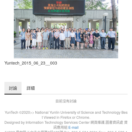
Yuntech_2015_06_23__003
討論
詳細
目前沒有討論
YunTech ©2020>> National Yunlin University of Science and Technology Bes
t Viewed in Firefox or Chrome.
Designed by Information Technology Services Center 網頁維護.圖書資訊處 資
訊應用組
E-mail