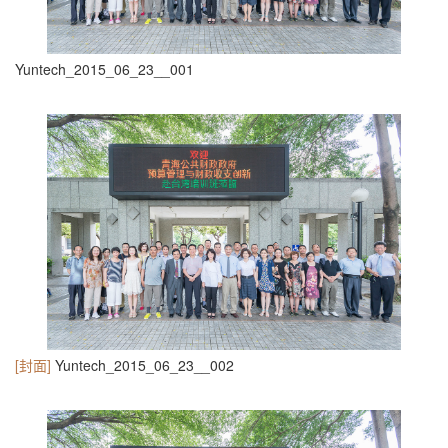
Yuntech_2015_06_23__001
[封面]
Yuntech_2015_06_23__002