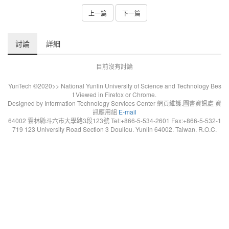
上一篇
下一篇
討論
詳細
目前沒有討論
YunTech ©2020>> National Yunlin University of Science and Technology Bes
t Viewed in Firefox or Chrome.
Designed by Information Technology Services Center 網頁維護.圖書資訊處 資
訊應用組
E-mail
64002 雲林縣斗六市大學路3段123號 Tel:+866-5-534-2601 Fax:+866-5-532-1
719 123 University Road Section 3 Douliou. Yunlin 64002. Taiwan. R.O.C.