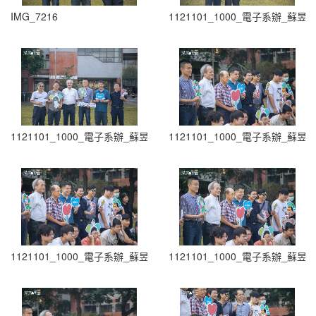
IMG_7216
1121101_1000_電子系辦_蘇昱仁
1121101_1000_電子系辦_蘇昱仁-11
1121101_1000_電子系辦_蘇昱仁
1121101_1000_電子系辦_蘇昱仁-13
1121101_1000_電子系辦_蘇昱仁