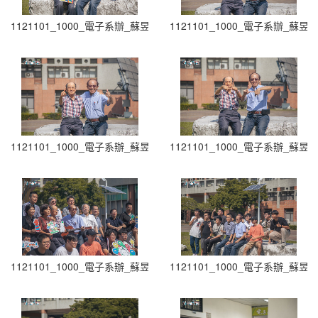
1121101_1000_電子系辦_蘇昱仁-24
1121101_1000_電子系辦_蘇昱仁
1121101_1000_電子系辦_蘇昱仁-26
1121101_1000_電子系辦_蘇昱仁
1121101_1000_電子系辦_蘇昱仁-28
1121101_1000_電子系辦_蘇昱仁