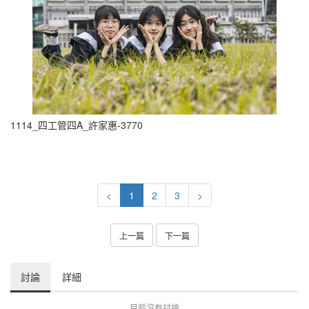
1114_四工管四A_許家惠-3770
<
1
2
3
>
上一篇
下一篇
討論
詳細
目前沒有討論