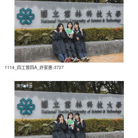
1114_四工管四A_許家惠-3727