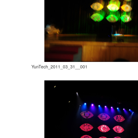
YunTech_2011_03_31__001