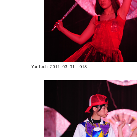
YunTech_2011_03_31__013