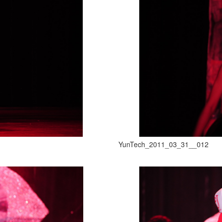
YunTech_2011_03_31__012