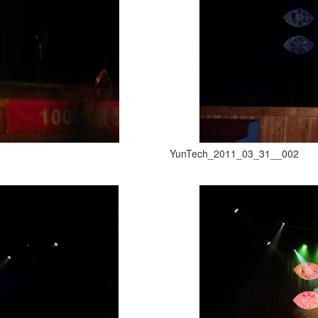
YunTech_2011_03_31__002