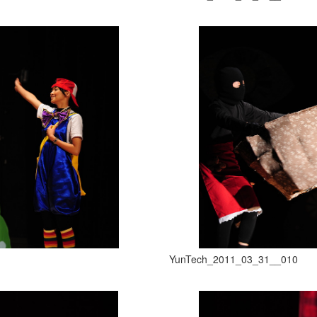
YunTech_2011_03_31__010