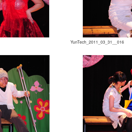
YunTech_2011_03_31__016