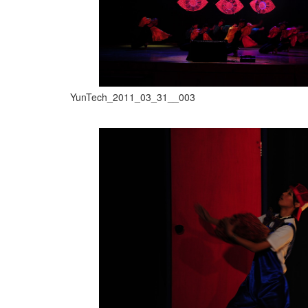
YunTech_2011_03_31__003